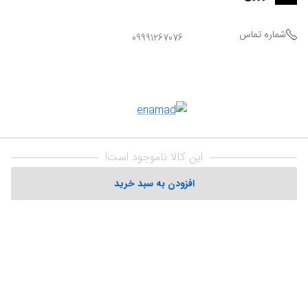
شماره تماس
09991267076
این کالا ناموجود است!
افزودن به سبد خرید
Powered By