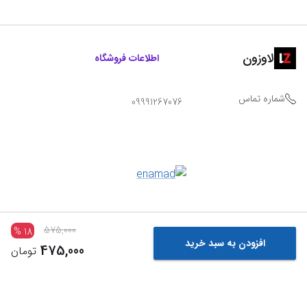
لاوزون
اطلاعات فروشگاه
شماره تماس
09991267076
575,000
%
18
افزودن به سبد خرید
475,000
تومان