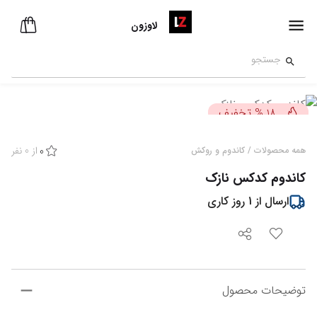
لاوزون
تخفیف
%
18
از
0
نفر
همه محصولات
/
کاندوم و روکش
0
کاندوم کدکس نازک
ارسال از
1
روز کاری
توضیحات محصول