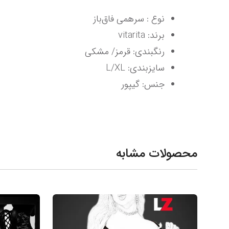
نوع : سرهمی فاق‌باز
برند: vitarita
رنگبندی: قرمز/ مشکی
سایزبندی: L/XL
جنس: گیپور
محصولات مشابه