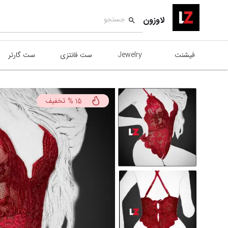
لاوزون
فیشنت
Jewelry
ست فانتزی
ست گارتر
تخفیف
%
15