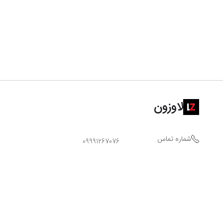
لاوزون
شماره تماس
09991267076