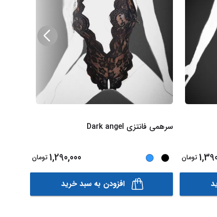
سرهمی فانتزی Dark angel
سرهمی ش
1,290,000
1,39
تومان
تومان
د
افزودن به سبد خرید