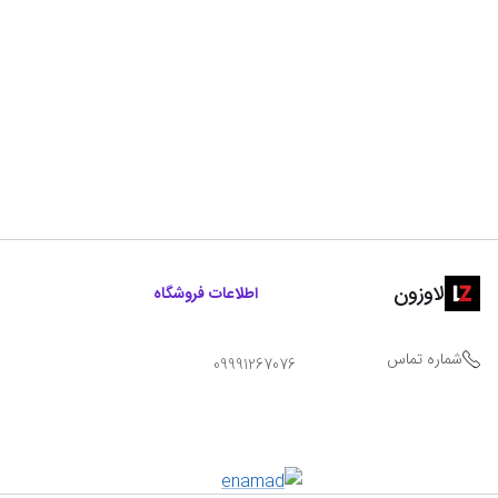
لاوزون
اطلاعات فروشگاه
شماره تماس
09991267076