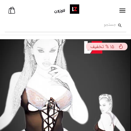
لاوزون
تخفیف
%
15