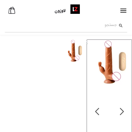
لاوزون