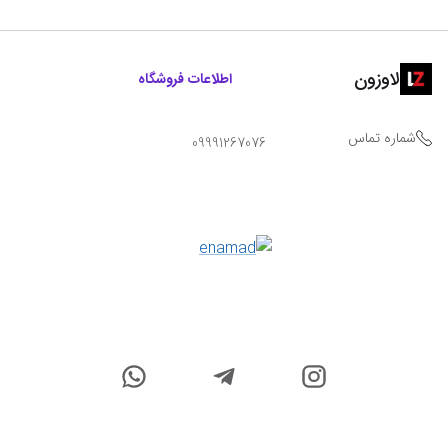
لاوزون
اطلاعات فروشگاه
شماره تماس
09991267076