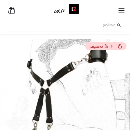
لاوزون
تخفیف
%
14