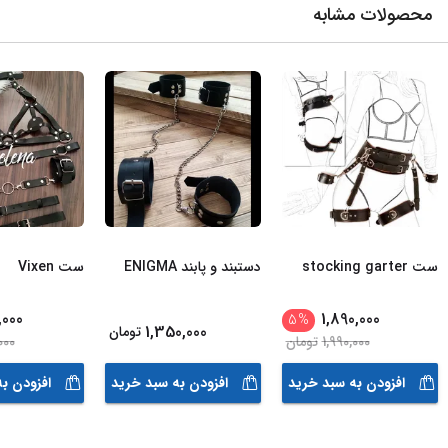
محصولات مشابه
ست stocking garter
دستبند و پابند ENIGMA
ست Vixen
,000
1,890,000
5
%
1,350,000
تومان
1,990,000
تومان
000
افزودن به سبد خرید
افزودن به سبد خرید
افزودن ب