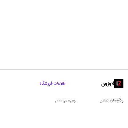
لاوزون
اطلاعات فروشگاه
شماره تماس
09991267076