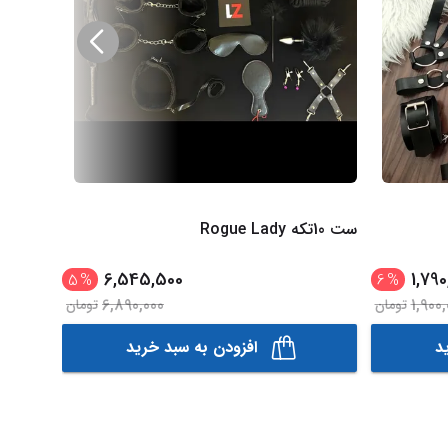
ست 10تکه Rogue Lady
ست 11 تیکه pinky girl
6,545,500
1,790
5
%
6
%
6,890,000
1,900,
تومان
تومان
د
افزودن به سبد خرید