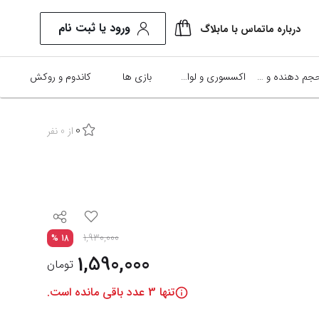
ورود یا ثبت نام
درباره ما
تماس با ما
بلاگ
حجم دهنده و تاخيري ها
اکسسوری و لوازم
بازی ها
کاندوم و روکش
0
از
0
نفر
1,930,000
%
18
1,590,000
تومان
تنها
3
عدد باقی مانده است.