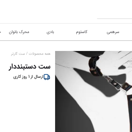
سرهمی
کاستوم
بادی
محرک بانوان
/
همه محصولات
ست گارتر
ست دستبنددار
ارسال از
1
روز کاری