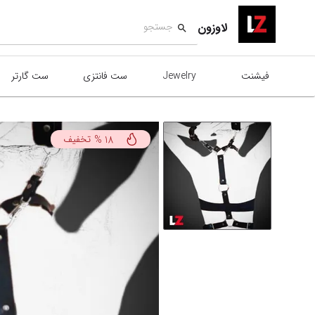
لاوزون
فیشنت
Jewelry
ست فانتزی
ست گارتر
تخفیف
%
18