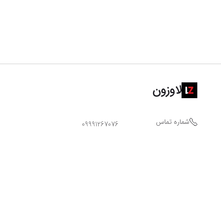
لاوزون
شماره تماس
09991267076