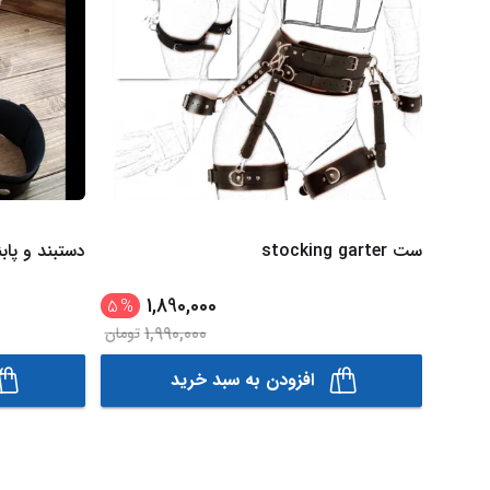
ست stocking garter
دستبند و پابند GMA
1,890,000
5
%
1,990,000
تومان
افزودن به سبد خرید