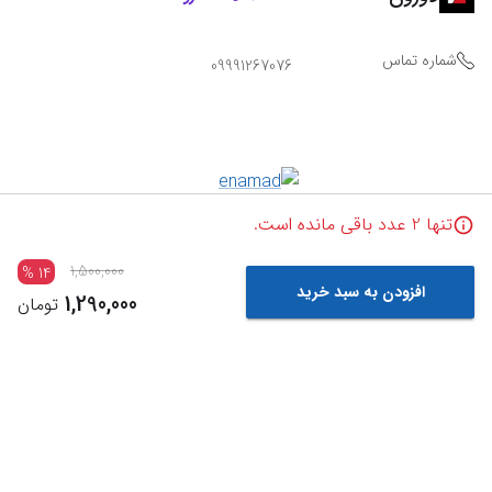
شماره تماس
09991267076
تنها
2
عدد باقی مانده است.
1,500,000
%
14
افزودن به سبد خرید
1,290,000
تومان
Powered By