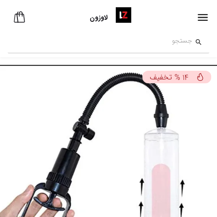
لاوزون
تخفیف
%
14