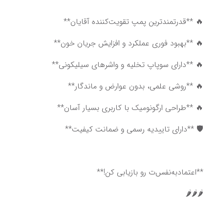
🔥 **قدرتمندترین پمپ تقویت‌کننده آقایان**
🔥 **بهبود فوری عملکرد و افزایش جریان خون**
🔥 **دارای سوپاپ تخلیه و واشرهای سیلیکونی**
🔥 **روشی علمی، بدون عوارض و ماندگار**
🔥 **طراحی ارگونومیک با کاربری بسیار آسان**
🛡️ **دارای تاییدیه رسمی و ضمانت کیفیت**
**اعتماد‌به‌نفس‌ت رو بازیابی کن!**
🌶️🌶️🌶️