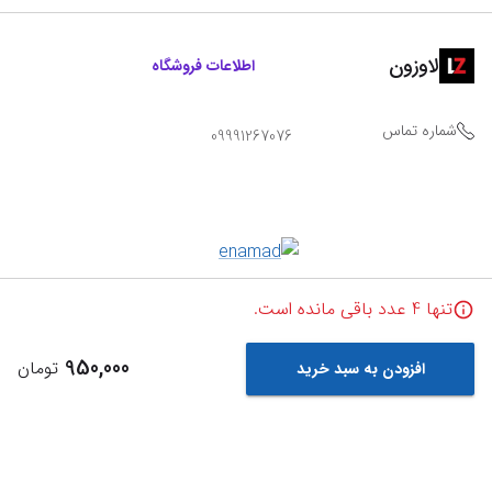
لاوزون
اطلاعات فروشگاه
شماره تماس
09991267076
تنها
4
عدد باقی مانده است.
950,000
تومان
افزودن به سبد خرید