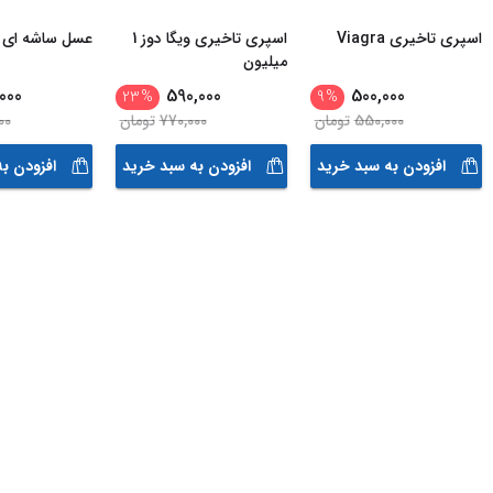
اسپری تاخیری Viagra
اسپری تاخیری ویگا دوز 1
عسل ساشه ای
میلیون
000
590,000
500,000
23
%
9
%
550,000
تومان
770,000
تومان
00
افزودن به سبد خرید
افزودن به سبد خرید
افزودن ب