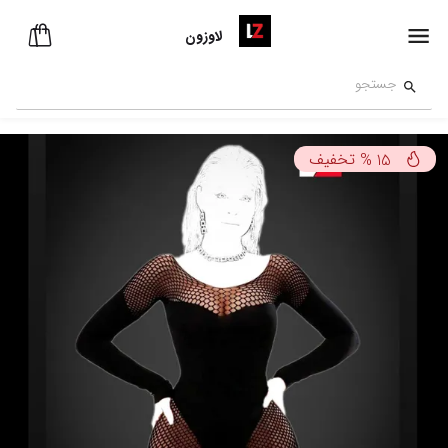
لاوزون
تخفیف
%
15