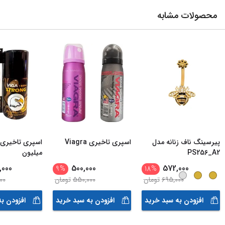
محصولات مشابه
پیرسینگ ناف زنانه مدل
اسپری تاخیری Viagra
PS256_A2
میلیون
,000
500,000
572,000
9
%
18
%
695,000
تومان
550,000
تومان
00
افزودن به سبد خرید
افزودن به سبد خرید
افزودن ب