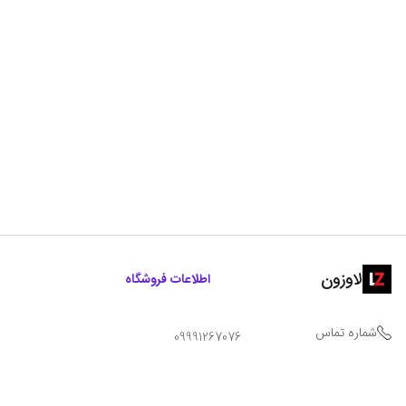
لاوزون
اطلاعات فروشگاه
شماره تماس
09991267076