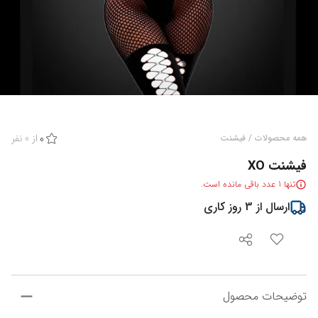
از
0
نفر
همه محصولات
/
فیشنت
0
فیشنت XO
تنها
1
عدد باقی مانده است.
ارسال از
3
روز کاری
توضیحات محصول