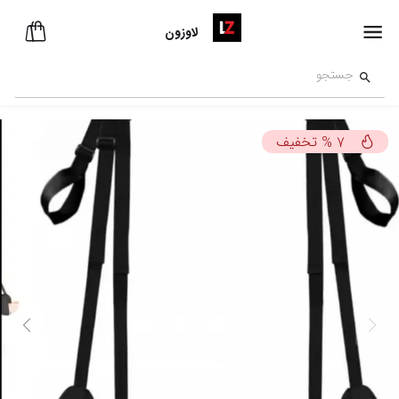
لاوزون
تخفیف
%
7