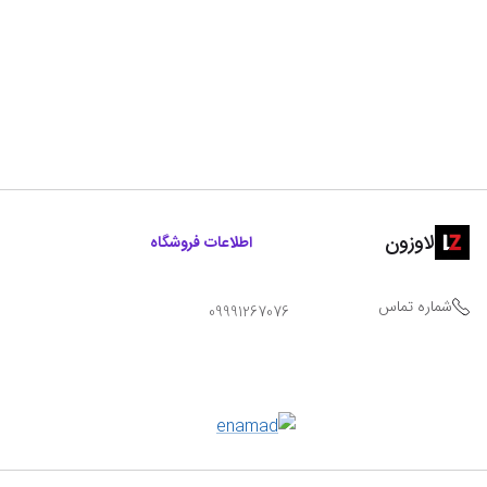
لاوزون
اطلاعات فروشگاه
شماره تماس
09991267076