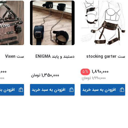
ست stocking garter
دستبند و پابند ENIGMA
ست Vixen
,000
1,890,000
5
%
1,350,000
تومان
1,990,000
تومان
000
افزودن به سبد خرید
افزودن به سبد خرید
افزودن ب